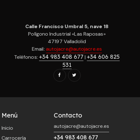
Calle Francisco Umbral 5, nave 18
Polígono Industrial «Las Raposas»
47197 Valladolid
Email:
autojacre@autojacre.es
+34 983 408 677
+34 606 825
Teléfonos:
|
531
Menú
Contacto
autojacre@autojacre.es
Inicio
+34 983 408 677
Carrocería