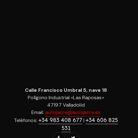
Calle Francisco Umbral 5, nave 18
Polígono Industrial «Las Raposas»
47197 Valladolid
Email:
autojacre@autojacre.es
+34 983 408 677
+34 606 825
Teléfonos:
|
531