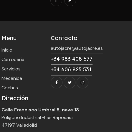
Menú
Contacto
autojacre@autojacre.es
Inicio
+34 983 408 677
Carrocería
Servicios
+34 606 825 531
Mecánica
Coches
Dirección
Calle Francisco Umbral 5, nave 18
Polígono Industrial «Las Raposas»
47197 Valladolid