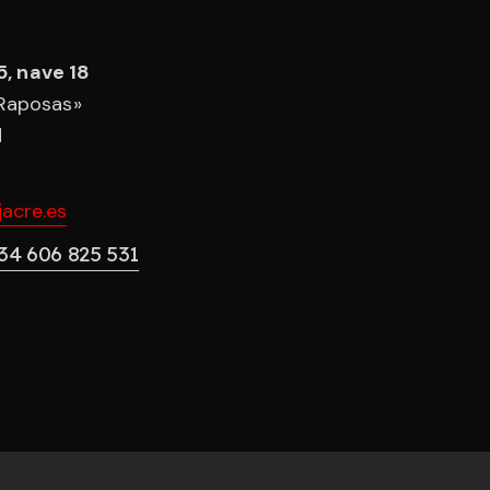
5, nave 18
 Raposas»
d
acre.es
34 606 825 531