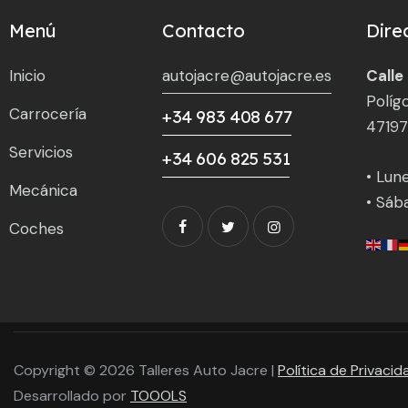
Menú
Contacto
Dire
Inicio
autojacre@autojacre.es
Calle
Políg
Carrocería
+34 983 408 677
47197
Servicios
+34 606 825 531
• Lune
Mecánica
• Sáb
Coches
Copyright © 2026 Talleres Auto Jacre |
Política de Privacid
Desarrollado por
TOOOLS