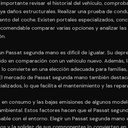
mportante revisar el historial del vehículo, comprob
aya daños estructurales. Realizar una prueba de cond
nto del coche. Existen portales especializados, conc
comendable comparar varias opciones y analizar las 
ón.
un Passat segunda mano es difícil de igualar. Su depre
do en comparación con un vehículo nuevo. Además, la
 lo convierte en una elección adecuada para familias
El mercado de Passat segunda mano también destaca 
ializados, lo que facilita el mantenimiento y las repar
ia en consumo y las bajas emisiones de algunos model
ambiental. Estos factores hacen que el Passat segun
ble con el entorno. Elegir un Passat segunda mano es
dos y la solidez de sus componentes lo convierten en