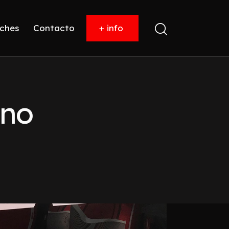
ches
Contacto
+ info
ano