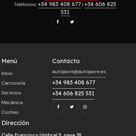
+34 983 408 677
+34 606 825
Teléfonos:
|
531
Menú
Contacto
autojacre@autojacre.es
Inicio
+34 983 408 677
Carrocería
Servicios
+34 606 825 531
Mecánica
Coches
Dirección
Calle Francisco Umbral 5, nave 18