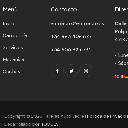
Menú
Contacto
Dire
Inicio
autojacre@autojacre.es
Calle
Políg
Carrocería
+34 983 408 677
47197
Servicios
+34 606 825 531
• Lune
Mecánica
• Sáb
Coches
Copyright © 2026 Talleres Auto Jacre |
Política de Privacid
Desarrollado por
TOOOLS