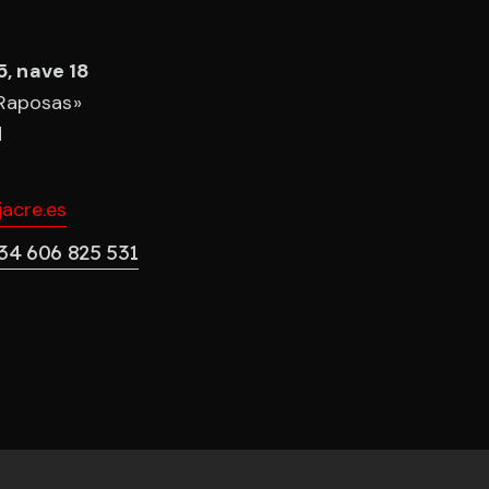
5, nave 18
 Raposas»
d
acre.es
34 606 825 531