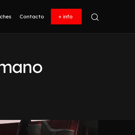
ches
Contacto
+ info
 mano