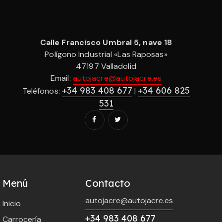
Calle Francisco Umbral 5, nave 18
Polígono Industrial «Las Raposas»
47197 Valladolid
Email:
autojacre@autojacre.es
+34 983 408 677
+34 606 825
Teléfonos:
|
531
Menú
Contacto
autojacre@autojacre.es
Inicio
+34 983 408 677
Carrocería