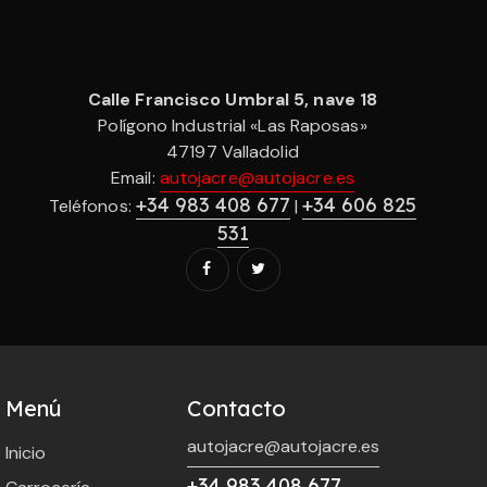
Calle Francisco Umbral 5, nave 18
Polígono Industrial «Las Raposas»
47197 Valladolid
Email:
autojacre@autojacre.es
+34 983 408 677
+34 606 825
Teléfonos:
|
531
Menú
Contacto
autojacre@autojacre.es
Inicio
+34 983 408 677